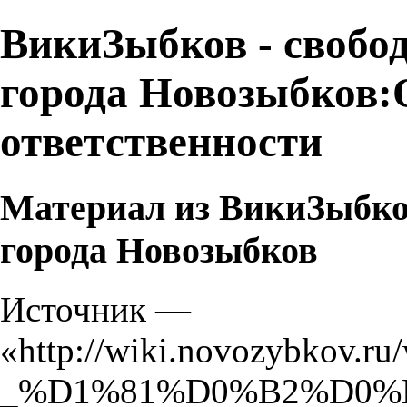
ВикиЗыбков - свобо
города Новозыбков:
ответственности
Материал из ВикиЗыбков
города Новозыбков
Источник —
«
http://wiki.novozy
_%D1%81%D0%B2%D0%